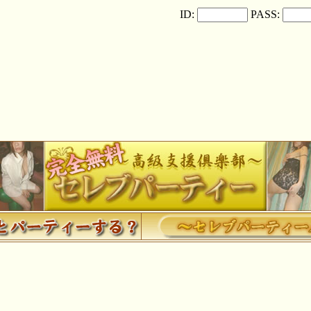
ID:
PASS: